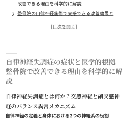
改善できる理由を科学的に解説
整骨院の自律神経施術で実感できる改善効果と
科学的根拠
症状や特徴に合わせた自律神経に強い整骨院の
選び方
よくある疑問・再検索で多い質問への回答
院概要
自律神経失調症の症状と医学的根拠｜
整骨院で改善できる理由を科学的に解
説
自律神経失調症とは何か？交感神経と副交感神
経のバランス異常メカニズム
自律神経の定義と身体における2つの神経系の役割