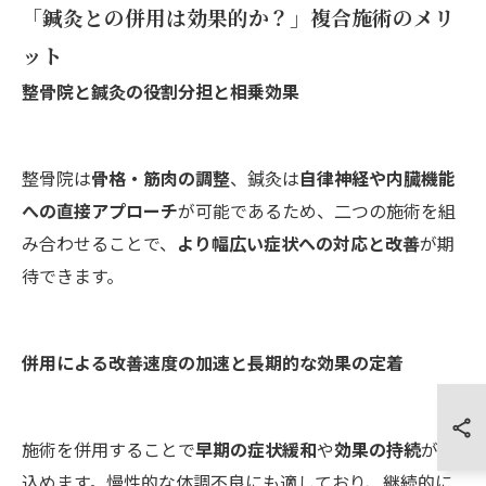
「鍼灸との併用は効果的か？」複合施術のメリ
ット
整骨院と鍼灸の役割分担と相乗効果
整骨院は
骨格・筋肉の調整
、鍼灸は
自律神経や内臓機能
への直接アプローチ
が可能であるため、二つの施術を組
み合わせることで、
より幅広い症状への対応と改善
が期
待できます。
併用による改善速度の加速と長期的な効果の定着
施術を併用することで
早期の症状緩和
や
効果の持続
が見
込めます。慢性的な体調不良にも適しており、継続的に