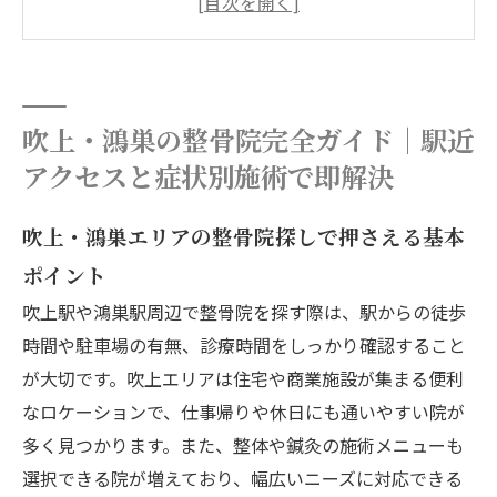
らアフターケアまで
吹上駅エリアの整骨院について
吹上駅エリアで整骨院が選ばれる（求められ
る）理由について
吹上・鴻巣の整骨院完全ガイド｜駅近
吹上駅エリアについて
アクセスと症状別施術で即解決
お客様の声
吹上・鴻巣エリアの整骨院探しで押さえる基本
院概要
ポイント
関連エリア
吹上駅や鴻巣駅周辺で整骨院を探す際は、駅からの徒歩
対応地域
時間や駐車場の有無、診療時間をしっかり確認すること
が大切です。吹上エリアは住宅や商業施設が集まる便利
なロケーションで、仕事帰りや休日にも通いやすい院が
多く見つかります。また、整体や鍼灸の施術メニューも
選択できる院が増えており、幅広いニーズに対応できる