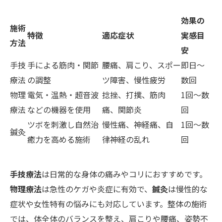
効果の
施術
特徴
適応症状
実感目
方法
安
手技
手による筋肉・関節
腰痛、肩こり、スポー
即日～
療法
の調整
ツ障害、慢性疲労
数回
物理
電気・温熱・超音波
捻挫、打撲、筋肉
1回～数
療法
などの機器を使用
痛、関節炎
回
ツボを刺激し自然治
慢性痛、神経痛、自
1回～数
鍼灸
癒力を高める施術
律神経の乱れ
回
手技療法
は日常的な身体の痛みやコリにおすすめです。
物理療法
は急性のケガや炎症に有効で、
鍼灸
は慢性的な
症状や女性特有の悩みにも対応しています。整体の施術
では、体全体のバランスを整え、肩こりや腰痛、姿勢不