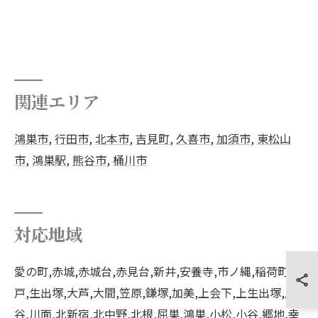
関連エリア
鴻巣市
,
行田市
,
北本市
,
吉見町
,
久喜市
,
加須市
,
東松山
市
,
鴻巣駅
,
熊谷市
,
桶川市
対応地域
愛の町,赤城,赤城台,赤見台,新井,安養寺,市ノ縄,稲荷町,榎
戸,生出塚,大芦,大間,笠原,鎌塚,加美,上会下,上生出塚,上
谷,川面,北新宿,北中野,北根,屈巣,鴻巣,小松,小谷,郷地,幸