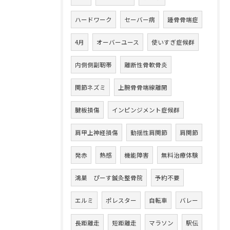
ハードワーク
セーバー病
踵骨骨端症
4月
オーバーユース
使いすぎ症候群
内側側副靭帯
離断性骨軟骨炎
関節ネズミ
上腕骨骨端線離開
腱板損傷
インピンジメント症候群
肩甲上神経損傷
動揺性肩関節
肩関節
発赤
熱感
機能障害
無料治療体験
鴻巣 ぴーす鍼灸整骨院
予約不要
エルミ
ポレスター
自転車
バレー
長距離走
短距離走
マラソン
駅伝