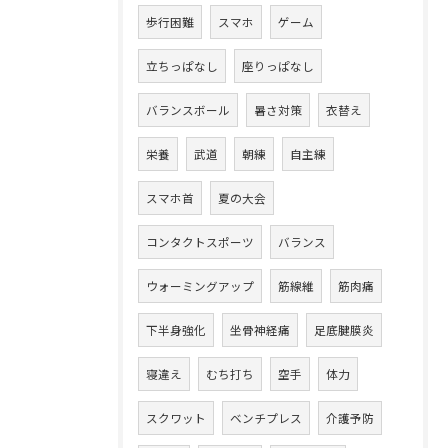
歩行困難
スマホ
ゲーム
立ちっぱなし
座りっぱなし
バランスボール
暑さ対策
衣替え
栄養
武道
朝練
自主練
スマホ首
夏の大会
コンタクトスポーツ
バランス
ウォーミングアップ
筋線維
筋肉痛
下半身強化
坐骨神経痛
足底腱膜炎
寝違え
むち打ち
空手
体力
スクワット
ベンチプレス
介護予防