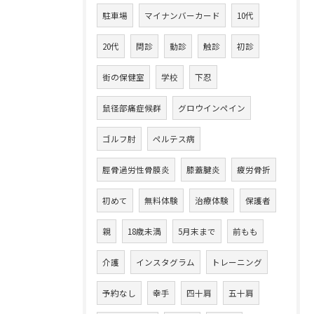
駐車場
マイナンバーカード
10代
20代
問診
動診
触診
初診
街の保健室
学校
下忍
鼠径部痛症候群
グロウインペイン
ゴルフ肘
ペルテス病
脛骨過労性骨膜炎
膝蓋腱炎
疲労骨折
初めて
無料体験
治療体験
保護者
親
18歳未満
5月末まで
前もも
介護
インスタグラム
トレーニング
予約なし
幸手
四十肩
五十肩