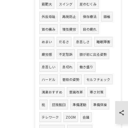
筋肥大
スイング
足のむくみ
外反母趾
再発防止
保存療法
頸椎
首の痛み
慢性疲労
目の疲れ
めまい
だるさ
息苦しさ
睡眠障害
疲労感
不定愁訴
頸が前に出る姿勢
息苦しい
息切れ
働き盛り
ハードル
普段の姿勢
セルフチェック
鴻巣おすすめ
意識改革
寒さ対策
枕
捻挫脱臼
準備運動
準備体操
テレワーク
ZOOM
会議