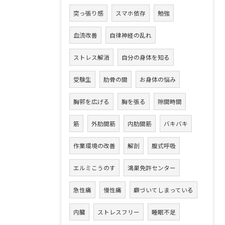
突っ張り感
スマホ依存
勉強
血流改善
自律神経の乱れ
ストレス解消
自分の身体を知る
受験生
肋骨の間
お身体の悩み
胸郭を広げる
胸を張る
隙間時間
筋
外肋間筋
内肋間筋
バキバキ
作業環境の改善
解剖
腹式呼吸
エルミこうのす
鴻巣免許センター
急性痛
慢性痛
癖づいてしまっている
内臓
ストレスフリー
睡眠不足