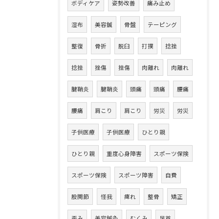
ボディケア
姿勢改善
痛み止め
湿布
美容鍼
骨盤
テーピング
整復
骨折
脱臼
打撲
捻挫
捻挫
挫傷
挫傷
肉離れ
肉離れ
腱鞘炎
腱鞘炎
頭痛
頭痛
腰痛
腰痛
肩こり
肩こり
労災
労災
子供医療
子供医療
ひとり親
ひとり親
重度心身障害
スポーツ保険
スポーツ保険
スポーツ障害
自費
股関節
怪我
痺れ
整骨
矯正
歪み
美容鍼灸
むくみ
足首