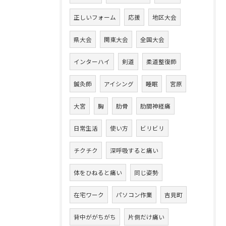
正しいフォーム
応援
地区大会
県大会
関東大会
全国大会
インターハイ
剣道
柔道整復師
鍼灸師
アイシング
睡眠
宮原
大宮
胸
肋骨
肋間神経痛
日常生活
使い方
ビリビリ
チクチク
深呼吸すると痛い
体をひねると痛い
同じ姿勢
在宅ワーク
パソコン作業
吉見町
背中ががちがち
片側だけ痛い