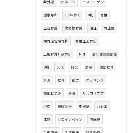
紫外線
ホルモン
エストロゲン
健康寿命
100年歩く
8割
脊椎
圧迫骨折
脆弱性骨折
閉経
骨密度
橈骨遠位端骨折
脊椎圧迫骨折
上腕骨外科頚骨折
MRI
変形性膝関節症
O脚
60代
好発
滑膜
関節軟骨
滑液
軟骨
衝突
ロッキング
関節ねずみ
骨棘
サルコペニア
伊奈
腸脛靭帯
中殿筋
バレエ
体操
グロインペイン
内転筋
手術療法
手技療法
蹴る動作