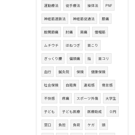
運動療法
徒手療法
操体法
PNF
神経筋連鎖法
神経筋促通法
膝痛
股関節痛
肘痛
肩痛
僧帽筋
ムチウチ
ほねつぎ
首こり
ぎっくり腰
偏頭痛
指
首コリ
血行
鍼灸院
保険
健康保険
社会保険
自賠責
違和感
倦怠感
不快感
疼痛
スポーツ外傷
大学生
子ども
子ども医療
医療助成
０円
窓口
負担
負荷
ケガ
頭