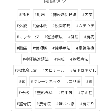
関連タグ
#PNF
#肘痛
#神経筋促通法
#内旋
#外旋
#操体法
#股関節痛
#ムチウチ
#マッサージ
#運動療法
#側屈
#肩痛
#膝痛
#僧帽筋
#徒手療法
#電気治療
#神経筋連鎖法
#内転
#物理療法
#末端冷え症
#カロナール
#肩甲骨剥がし
#頚
#クレーンネック
#コリ感
#骨
#骨格
#整形外科
#肩甲骨
#冷え症
#整骨院
#接骨院
#ほねつぎ
#肩こり