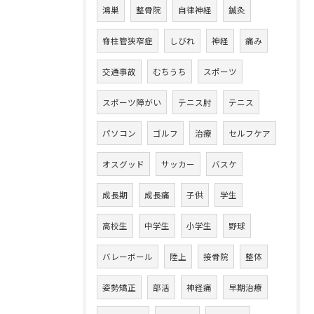
鴻巣
整骨院
自律神経
鍼灸
脊柱管狭窄症
しびれ
神経
痛み
交通事故
むちうち
スポーツ
スポーツ障がい
テニス肘
テニス
パソコン
ゴルフ
治療
セルフケア
オスグッド
サッカー
バスケ
成長期
成長痛
子供
学生
高校生
中学生
小学生
野球
バレーボール
陸上
接骨院
整体
姿勢矯正
部活
神経痛
早期治療