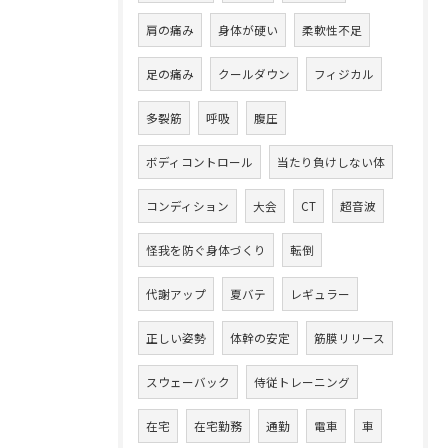
肩の痛み
身体が硬い
柔軟性不足
足の痛み
クールダウン
フィジカル
多裂筋
呼吸
腹圧
ボディコントロール
当たり負けしない体
コンディション
大会
CT
超音波
怪我を防ぐ身体づくり
転倒
代謝アップ
夏バテ
レギュラー
正しい姿勢
体幹の安定
筋膜リリース
スウェーバック
侍従トレーニング
在宅
在宅勤務
通勤
電車
車