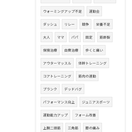
ウォーミングアップ不足
運動会
ダッシュ
リレー
競争
栄養不足
大人
ママ
パパ
固定
筋断裂
保険治療
自費治療
歩くと痛い
アウターマッスル
体幹トレーニング
コアトレーニング
筋肉の連動
プランク
デッドバグ
パフォーマンス向上
ジュニアスポーツ
運動能力アップ
フォーム改善
上腕二頭筋
三角筋
膝の痛み