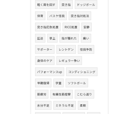
軽く肩を回す
突き指
ドッジボール
体育
バスケ怪我
突き指対処法
突き指応急処置
RICE処置
安静
圧迫
挙上
指が腫れた
痛い
サポーター
レントゲン
怪我予防
身体のケア
レギュラー争い
パフォーマンスup
コンディショニング
早期復帰
学童
ソフトボール
筋疲労
有痛性筋痙攣
こむら返り
水分不足
ミネラル不足
柔軟