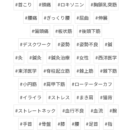
#首こり
#頭痛
#ロキソニン
#胸鎖乳突筋
#腰痛
#ぎっくり腰
#屈曲
#伸展
#偏頭痛
#板状筋
#後頭下筋
#デスクワーク
#姿勢
#姿勢不良
#鍼
#灸
#鍼灸
#鍼灸治療
#女性
#西洋医学
#東洋医学
#脊柱起立筋
#棘上筋
#棘下筋
#小円筋
#肩甲下筋
#ローテーターカフ
#イライラ
#ストレス
#まき肩
#猫背
#ストレートネック
#血行不良
#血流
#腕
#手首
#骨盤
#膝
#腰
#足首
#指