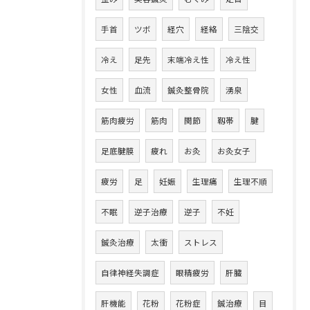
手首
ツボ
経穴
経絡
三陰交
冷え
足先
末端冷え性
冷え性
女性
血流
鍼灸整骨院
湧泉
筋肉疲労
筋肉
関節
靱帯
腱
足底腱膜
疲れ
お灸
お灸女子
疲労
足
妊娠
生理痛
生理不順
不眠
逆子治療
逆子
不妊
鍼灸治療
太衝
ストレス
自律神経失調症
眼精疲労
肝臓
肝機能
花粉
花粉症
鍼治療
目