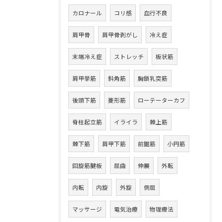
カロナール
コリ感
血行不良
肩甲骨
肩甲骨剥がし
冷え症
末端冷え症
ストレッチ
板状筋
肩甲挙筋
斜角筋
胸鎖乳突筋
後頭下筋
菱形筋
ローテーターカフ
脊柱起立筋
イライラ
棘上筋
棘下筋
肩甲下筋
前鋸筋
小円筋
回旋筋腱板
屈曲
伸展
外転
内転
内旋
外旋
側屈
マッサージ
電気治療
物理療法