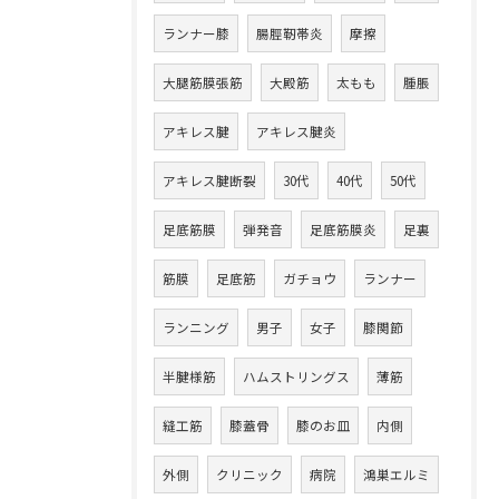
ランナー膝
腸脛靭帯炎
摩擦
大腿筋膜張筋
大殿筋
太もも
腫脹
アキレス腱
アキレス腱炎
アキレス腱断裂
30代
40代
50代
足底筋膜
弾発音
足底筋膜炎
足裏
筋膜
足底筋
ガチョウ
ランナー
ランニング
男子
女子
膝関節
半腱様筋
ハムストリングス
薄筋
縫工筋
膝蓋骨
膝のお皿
内側
外側
クリニック
病院
鴻巣エルミ