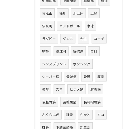
中間広筋
中間関節
腸腰筋
加須
東松山
桶川
北上尾
上尾
伊奈町
ハンドボール
卓球
ラグビー
ダンス
先生
コーチ
監督
野球肘
野球肩
無料
シンスプリント
ボクシング
シーバー病
骨端症
骨膜
脛骨
炎症
スネ
ヒラメ筋
腓腹筋
後脛骨筋
長趾屈筋
長母指屈筋
ふくらはぎ
踵骨
かかと
すね
腓骨
下腿三頭筋
新生活