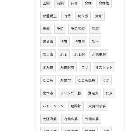
上腕
前腕
背骨
脊柱
脊柱管
骨盤矯正
円背
反り腰
変形
麻痺
予防
予防医療
医療
鴻巣駅
行田
行田市
吹上
吹上駅
北本
北本駅
北鴻巣駅
北鴻巣
鴻巣駅前
コリ
オスグット
こども
鴻巣市
こども医療
けが
北本市
ジャンパー膝
鵞足炎
水泳
バドミントン
足関節
大腿四頭筋
大腿直筋
内側広筋
外側広筋