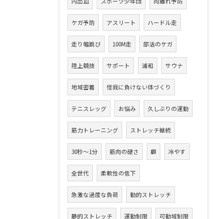
内出血
スポーツ少年団
肉離れ予防
ケガ予防
アスリート
ハードル走
走り幅跳び
100M走
部活のケガ
陸上競技
サポート
浦和
サウナ
地域密着
怪我に負けない体づくり
テニスレッグ
お悩み
久しぶりの運動
筋力トレーニング
ストレッチ継続
30秒～1分
筋肉の硬さ
癖
冷やす
全世代
柔軟性の低下
急激な過度な負荷
動的ストレッチ
静的ストレッチ
運動制限
可動域制限