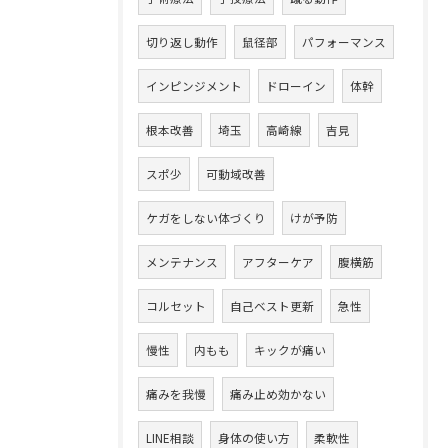
切り返し動作
鼠径部
パフォーマンス
インピンジメント
ドローイン
体幹
根本改善
埼玉
高崎線
吉見
スポ少
可動域改善
ケガをしない体づくり
けが予防
メンテナンス
アフターケア
腹横筋
コルセット
自己ベスト更新
急性
慢性
内もも
キックが痛い
痛みを我慢
痛み止め効かない
LINE相談
身体の使い方
柔軟性