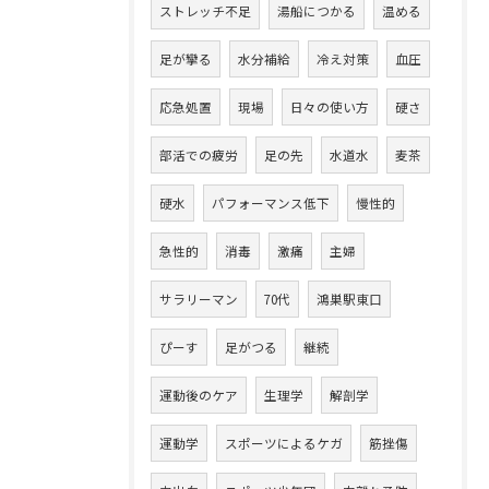
ストレッチ不足
湯船につかる
温める
足が攣る
水分補給
冷え対策
血圧
応急処置
現場
日々の使い方
硬さ
部活での疲労
足の先
水道水
麦茶
硬水
パフォーマンス低下
慢性的
急性的
消毒
激痛
主婦
サラリーマン
70代
鴻巣駅東口
ぴーす
足がつる
継続
運動後のケア
生理学
解剖学
運動学
スポーツによるケガ
筋挫傷