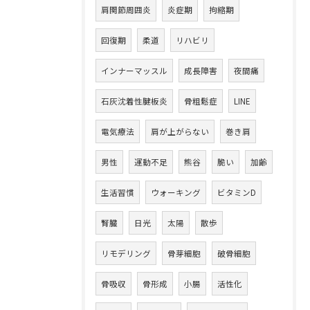
肩関節周囲炎
炎症期
拘縮期
回復期
柔道
リハビリ
インナーマッスル
成長障害
夜間痛
石灰沈着性腱板炎
骨粗鬆症
LINE
電気療法
肩が上がらない
巻き肩
男性
運動不足
熊谷
脆い
加齢
生活習慣
ウォーキング
ビタミンD
腎臓
日光
太陽
散歩
リモデリング
骨芽細胞
破骨細胞
骨吸収
骨形成
小腸
活性化