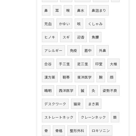
鼻
耳
喉
鼻水
鼻詰まり
充血
かゆい
咳
くしゃみ
ヒノキ
スギ
迎香
魚腰
アレルギー
免疫
眉中
外鼻
合谷
手三里
足三里
印堂
大椎
漢方薬
靭帯
東洋医学
腕
顔
晴明
西洋医学
鍼
灸
姿勢不良
デスクワーク
猫背
まき肩
ストレートネック
クレーンネック
頚
骨
骨格
整形外科
ロキソニン