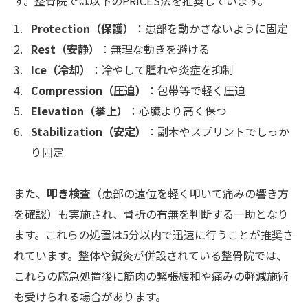
す。整骨院では以下のPRICES法を推奨しています。
Protection（保護）
：患部を動かさないように固定
Rest（安静）
：無理な動きを避ける
Ice（冷却）
：冷やして腫れや炎症を抑制
Compression（圧迫）
：包帯等で軽く圧迫
Elevation（挙上）
：心臓より高く保つ
Stabilization（安定）
：副木やスプリントでしっか
り固定
また、
叩き検査
（患部の遠位を軽く叩いて痛みの響き方
を確認）も実施され、骨折の有無を判断する一助となり
ます。これらの処置は5分以内で迅速に行うことが推奨さ
れています。整体や鍼灸が併設されている整骨院では、
これらの応急処置後に筋肉の緊張緩和や痛みの軽減施術
も受けられる場合があります。