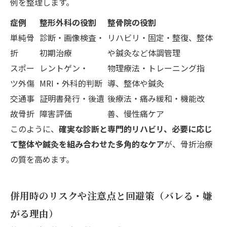
例を整理します。
症例
整形外科の役割
整骨院の役割
単純骨
診断・画像検査・
リハビリ・固定・整復、整体
折
初期治療
や鍼灸など体調管理
スポー
レントゲン・
物理療法・トレーニング指
ツ外傷
MRI・外科的判断
導、整体や鍼灸
交通事
証明書発行・後遺
後療法・痛み緩和・機能改
故骨折
障害評価
善、慢性痛ケア
このように、
確実な診断と専門的リハビリ、必要に応じ
て整体や鍼灸を組み合わせた多角的なケア
が、骨折治療
の質を高めます。
併用時のリスクや注意点と回避策（バレる・嫌
がる理由）