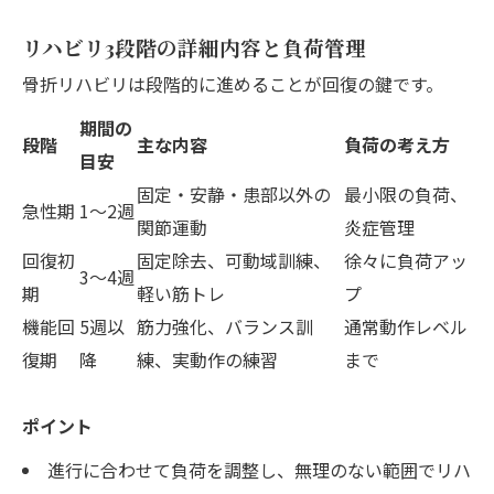
リハビリ3段階の詳細内容と負荷管理
骨折リハビリは段階的に進めることが回復の鍵です。
期間の
段階
主な内容
負荷の考え方
目安
固定・安静・患部以外の
最小限の負荷、
急性期
1〜2週
関節運動
炎症管理
回復初
固定除去、可動域訓練、
徐々に負荷アッ
3〜4週
期
軽い筋トレ
プ
機能回
5週以
筋力強化、バランス訓
通常動作レベル
復期
降
練、実動作の練習
まで
ポイント
進行に合わせて負荷を調整し、無理のない範囲でリハ