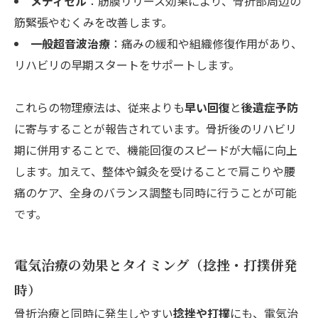
メディセル
：筋膜リリース効果により、骨折部周辺の
筋緊張やむくみを改善します。
一般超音波治療
：痛みの緩和や組織修復作用があり、
リハビリの早期スタートをサポートします。
これらの物理療法は、従来よりも
早い回復
と
後遺症予防
に寄与することが報告されています。骨折後のリハビリ
期に併用することで、機能回復のスピードが大幅に向上
します。加えて、整体や鍼灸を受けることで肩こりや腰
痛のケア、全身のバランス調整も同時に行うことが可能
です。
電気治療の効果とタイミング（捻挫・打撲併発
時）
骨折治療と同時に発生しやすい
捻挫や打撲
にも、電気治