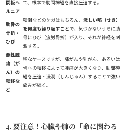
間板ヘ
て、根本で肋間神経を直接圧迫する。
ルニア
転倒などのケガはもちろん、
激しい咳（せき）
肋骨の
を何度も繰り返すこと
で、気づかないうちに肋
骨折・
骨にひび（疲労骨折）が入り、それが神経を刺
ひび
激する。
悪性腫
稀なケースですが、肺がんや乳がん、あるいは
瘍（が
骨への転移によって腫瘍が大きくなり、肋間神
ん）の
経を圧迫・浸潤（しんじゅん）することで強い
転移な
痛みが続く。
ど
4. 要注意！心臓や肺の「命に関わる