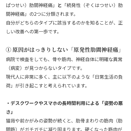
ぱつせい）肋間神経痛」
と
「続発性（ぞくはつせい）肋
間神経痛」の2つに分類されます。
自分がどちらのタイプに該当するのかを知ることが、正
しい改善への第一歩です。
① 原因がはっきりしない「原発性肋間神経痛」
病院で検査をしても、骨や筋肉、神経自体に明確な異常
（病変）が見つからないタイプです。
現代人に非常に多く、主に以下のような「日常生活の負
荷」が引き起こすと考えられています。
・デスクワークやスマホの長時間利用による「姿勢の悪
さ」
猫背や前かがみの姿勢が続くと、肋骨まわりの筋肉（肋
間筋）がガチガチに凝り固まります。硬くなった筋肉が