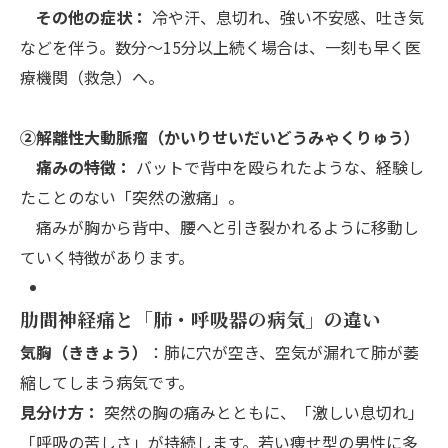
その他の症状：
冷や汗、息切れ、強い不安感、吐き気
などを伴う。数分〜15分以上続く場合は、一刻も早く医
療機関（救急）へ。
②解離性大動脈瘤（かいりせいだいどうみゃくりゅう）
痛みの特徴：
バットで背中を殴られたような、経験し
たことのない「突然の激痛」。
痛みが胸から背中、腰へと引き裂かれるように移動し
ていく特徴があります。
肋間神経痛と「肺・呼吸器の病気」の違い
気胸（ききょう）
：肺に穴が空き、空気が漏れて肺が萎
縮してしまう病気です。
見分け方：
突然の胸の痛みとともに、「激しい息切れ」
「呼吸の苦しさ」が持続します。若い痩せ型の男性に多