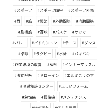
#スポーツ
#スポーツ障害
#スポーツ外傷
#骨
#筋
#関節
#外肋間筋
#内肋間筋
#腹横筋
#野球
#バスケ
#サッカー
#バレー
#バドミントン
#テニス
#ダンス
#卓球
#ラグビー
#水泳
#バキバキ
#作業環境の改善
#解剖
#インナーマッスル
#腹式呼吸
#ドローイン
#エルミこうのす
#鴻巣免許センター
#正しいフォーム
#急性痛
#慢性痛
#メンテナンス
#けが予防
#痛みを我慢