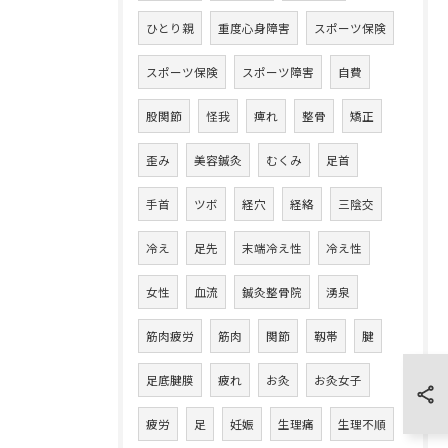
ひとり親
重度心身障害
スポーツ保険
スポーツ保険
スポーツ障害
自費
股関節
怪我
痺れ
整骨
矯正
歪み
美容鍼灸
むくみ
足首
手首
ツボ
経穴
経絡
三陰交
冷え
足先
末端冷え性
冷え性
女性
血流
鍼灸整骨院
湧泉
筋肉疲労
筋肉
関節
靱帯
腱
足底腱膜
疲れ
お灸
お灸女子
疲労
足
妊娠
生理痛
生理不順