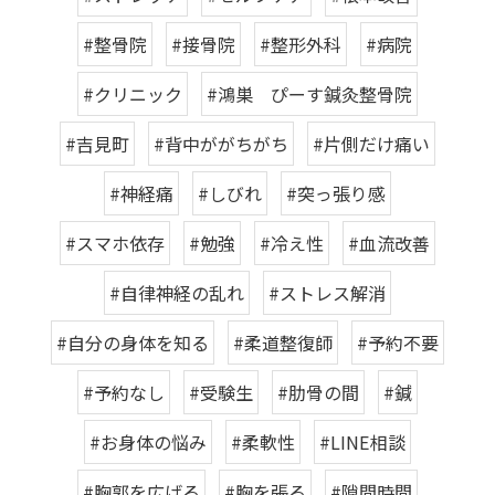
#整骨院
#接骨院
#整形外科
#病院
#クリニック
#鴻巣 ぴーす鍼灸整骨院
#吉見町
#背中ががちがち
#片側だけ痛い
#神経痛
#しびれ
#突っ張り感
#スマホ依存
#勉強
#冷え性
#血流改善
#自律神経の乱れ
#ストレス解消
#自分の身体を知る
#柔道整復師
#予約不要
#予約なし
#受験生
#肋骨の間
#鍼
#お身体の悩み
#柔軟性
#LINE相談
#胸郭を広げる
#胸を張る
#隙間時間