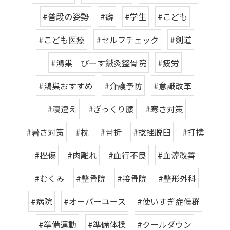
#普段の姿勢
#癖
#学生
#こども
#こども医療
#セルフチェック
#剣道
#鴻巣 ぴーす鍼灸整骨院
#疲労
#鴻巣おすすめ
#介護予防
#意識改革
#寝違え
#ぎっくり腰
#寒さ対策
#暑さ対策
#枕
#骨折
#捻挫脱臼
#打撲
#挫傷
#肉離れ
#血行不良
#血流改善
#むくみ
#整骨院
#接骨院
#整形外科
#病院
#オーバーユース
#使いすぎ症候群
#準備運動
#準備体操
#クールダウン