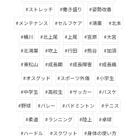
#ストレッチ
#働き盛り
#姿勢改善
#メンテナンス
#セルフケア
#鴻巣
#北本
#桶川
#北上尾
#上尾
#宮原
#大宮
#北鴻巣
#吹上
#行田
#熊谷
#加須
#東松山
#成長期
#成長障害
#成長痛
#オスグッド
#スポーツ外傷
#小学生
#中学生
#高校生
#サッカー
#バスケ
#野球
#バレー
#バドミントン
#テニス
#柔道
#ランニング
#陸上
#卓球
#ハードル
#スクワット
#身体の使い方