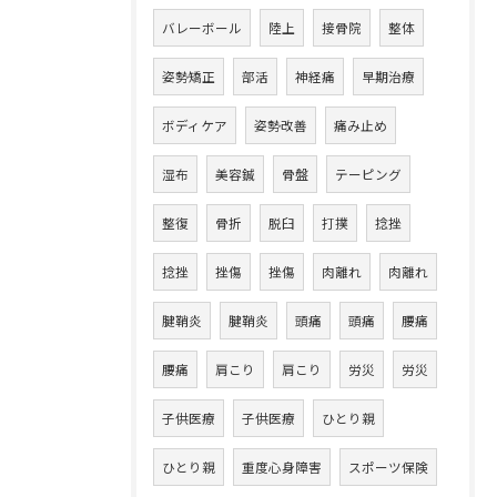
バレーボール
陸上
接骨院
整体
姿勢矯正
部活
神経痛
早期治療
ボディケア
姿勢改善
痛み止め
湿布
美容鍼
骨盤
テーピング
整復
骨折
脱臼
打撲
捻挫
捻挫
挫傷
挫傷
肉離れ
肉離れ
腱鞘炎
腱鞘炎
頭痛
頭痛
腰痛
腰痛
肩こり
肩こり
労災
労災
子供医療
子供医療
ひとり親
ひとり親
重度心身障害
スポーツ保険