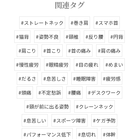
関連タグ
#ストレートネック
#巻き肩
#スマホ首
#猫背
#姿勢不良
#頸椎
#反り腰
#円背
#肩こり
#首こり
#首の痛み
#肩の痛み
#慢性疲労
#眼精疲労
#目の疲れ
#めまい
#だるさ
#息苦しさ
#睡眠障害
#疲労感
#頭痛
#不定愁訴
#腰痛
#デスクワーク
#頸が前に出る姿勢
#クレーンネック
#息苦しい
#スポーツ障害
#ケガ予防
#パフォーマンス低下
#息切れ
#体幹