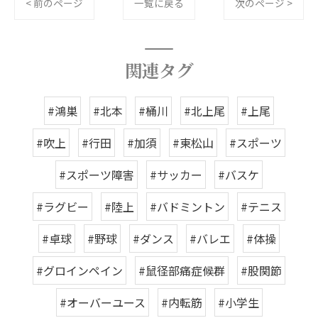
< 前のページ
一覧に戻る
次のページ >
関連タグ
#鴻巣
#北本
#桶川
#北上尾
#上尾
#吹上
#行田
#加須
#東松山
#スポーツ
#スポーツ障害
#サッカー
#バスケ
#ラグビー
#陸上
#バドミントン
#テニス
#卓球
#野球
#ダンス
#バレエ
#体操
#グロインペイン
#鼠径部痛症候群
#股関節
#オーバーユース
#内転筋
#小学生