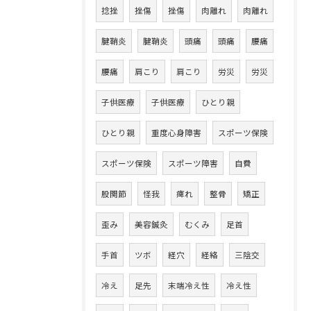
捻挫
挫傷
挫傷
肉離れ
肉離れ
腱鞘炎
腱鞘炎
頭痛
頭痛
腰痛
腰痛
肩こり
肩こり
労災
労災
子供医療
子供医療
ひとり親
ひとり親
重度心身障害
スポーツ保険
スポーツ保険
スポーツ障害
自費
股関節
怪我
痺れ
整骨
矯正
歪み
美容鍼灸
むくみ
足首
手首
ツボ
経穴
経絡
三陰交
冷え
足先
末端冷え性
冷え性