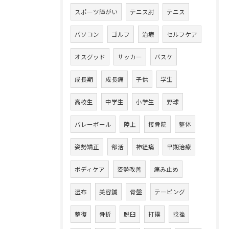
スポーツ障がい
テニス肘
テニス
パソコン
ゴルフ
治療
セルフケア
オスグッド
サッカー
バスケ
成長期
成長痛
子供
学生
高校生
中学生
小学生
野球
バレーボール
陸上
接骨院
整体
姿勢矯正
部活
神経痛
早期治療
ボディケア
姿勢改善
痛み止め
湿布
美容鍼
骨盤
テーピング
整復
骨折
脱臼
打撲
捻挫