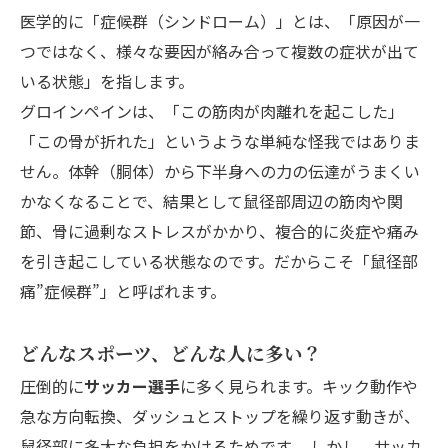
医学的に「症候群（シンドローム）」とは、「原因が一
つではなく、様々な要因が絡み合って複数の症状が出て
いる状態」を指します。
グロインペインは、「この筋肉が肉離れを起こした」
「この骨が折れた」というような単純な怪我ではありま
せん。体幹（胴体）から下半身への力の伝達がうまくい
かなくなることで、結果として鼠径部周辺の筋肉や関
節、骨に過剰なストレスがかかり、複合的に炎症や痛み
を引き起こしている状態なのです。だからこそ「鼠径部
痛”症候群”」と呼ばれます。
どんなスポーツ、どんな人に多い？
圧倒的に
サッカー選手
に多く見られます。キック動作や
急な方向転換、ダッシュとストップを繰り返す動きが、
鼠径部に多大な負担をかけるためです。 しかし、サッカ