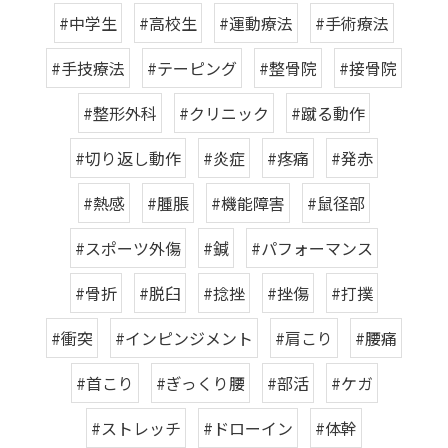
#中学生
#高校生
#運動療法
#手術療法
#手技療法
#テーピング
#整骨院
#接骨院
#整形外科
#クリニック
#蹴る動作
#切り返し動作
#炎症
#疼痛
#発赤
#熱感
#腫脹
#機能障害
#鼠径部
#スポーツ外傷
#鍼
#パフォーマンス
#骨折
#脱臼
#捻挫
#挫傷
#打撲
#衝突
#インピンジメント
#肩こり
#腰痛
#首こり
#ぎっくり腰
#部活
#ケガ
#ストレッチ
#ドローイン
#体幹