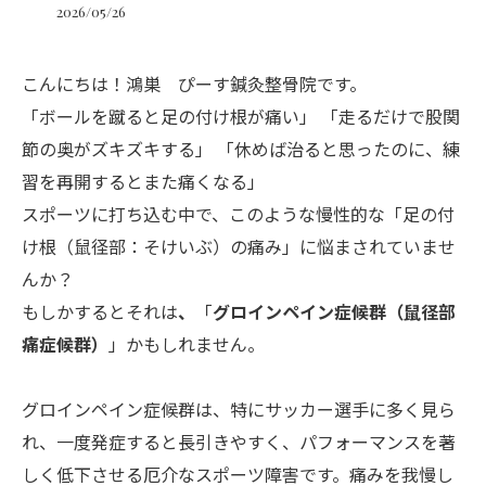
2026/05/26
こんにちは！鴻巣 ぴーす鍼灸整骨院です。
「ボールを蹴ると足の付け根が痛い」 「走るだけで股関
節の奥がズキズキする」 「休めば治ると思ったのに、練
習を再開するとまた痛くなる」
スポーツに打ち込む中で、このような慢性的な「足の付
け根（鼠径部：そけいぶ）の痛み」に悩まされていませ
んか？
もしかするとそれは
、
「
グロインペイン症候群（鼠径部
痛症候群）
」かもしれません。
グロインペイン症候群は、特にサッカー選手に多く見ら
れ、一度発症すると長引きやすく、パフォーマンスを著
しく低下させる厄介なスポーツ障害です。痛みを我慢し