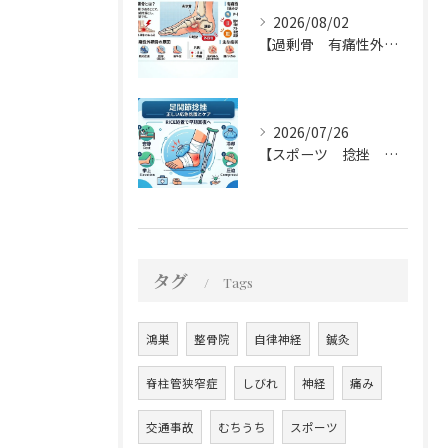
2026/08/02
【過剰骨 有痛性外脛骨 整骨院】有痛性外脛骨について
2026/07/26
【スポーツ 捻挫 整骨院】足関節の捻挫について
タグ
Tags
鴻巣
整骨院
自律神経
鍼灸
脊柱管狭窄症
しびれ
神経
痛み
交通事故
むちうち
スポーツ