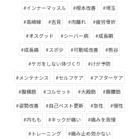
#インナーマッスル
#根本改善
#埼玉
#高崎線
#吉見
#肉離れ
#疲労骨折
#オスグッド
#シーバー病
#成長期
#成長痛
#スポ少
#可動域改善
#熊谷
#ケガをしない体づくり
#けが予防
#メンテナンス
#セルフケア
#アフターケア
#腹横筋
#コルセット
#大殿筋
#腸腰筋
#姿勢改善
#自己ベスト更新
#急性
#慢性
#内もも
#キックが痛い
#痛みを我慢
#トレーニング
#痛み止め効かない