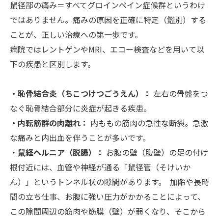
鼠径部の痛み＝すべてグロインペイン症候群というわけ
ではありません。痛みの原因を正確に特定（鑑別）する
ことが、正しい治療への第一歩です。
病院ではレントゲンやMRI、エコー検査などを用いて以
下の疾患と区別します。
・恥骨結合炎（ちこつけつごうえん）：
左右の骨盤をつ
なぐ恥骨結合部分に炎症が起きる疾患。
・内転筋群の肉離れ：
内ももの筋肉の急性な断裂。急激
な痛みと内出血を伴うことが多いです。
​​​​​​​・
鼠経ヘルニア（脱腸）：
お腹の壁（腹壁）の足の付け
根付近には、血管や神経が通る「鼠径管（そけいか
ん）」というトンネル状の隙間があります。 加齢や長時
間の立ち仕事、お腹に強い圧力がかかることによって、
この隙間周辺の筋肉や筋膜（壁）が弱くなり、そこから