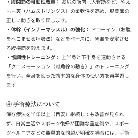
・股関節の可動性改善：
お尻の筋肉（大臀筋など）や太
もも裏（ハムストリングス）の柔軟性を高め、股関節の
正しい動きを取り戻します。
・体幹（インナーマッスル）の強化：
ドローイン（お腹
をへこませる呼吸法）などをベースに、骨盤を安定させ
る腹横筋を鍛えます。
・協調性トレーニング：
上半身と下半身を連動させる
「クロスモーション（対角線の動き）」のトレーニング
を行い、全身を使った効率的な身体の使い方を再学習し
ます。
④ 手術療法について
保存療法を半年以上（目安）継続しても改善が見られ
ず、日常生活やスポーツ復帰が困難な重症例や、スポー
ツヘルニアなどの器質的な問題が明確な場合には、手術