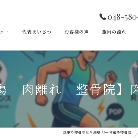
048-580
ュー
代表あいさつ
お客様の声
施術の流れ
傷 肉離れ 整骨院】
鴻巣で整骨院なら鴻巣 ぴーす鍼灸整骨院