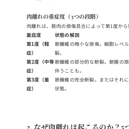
肉離れの重症度（3つの段階）
肉離れは、筋肉の損傷具合によって第1度から
重症度
状態の解説
第1度（軽
筋繊維の微小な損傷。細胞レベ
症）
裂。
第2度（中等
筋繊維の部分的な断裂。筋膜の
症）
伴うことも。
第3度（重
筋繊維の完全断裂。またはそれ
症）
状態。
2. なぜ肉離れは起こるのか？